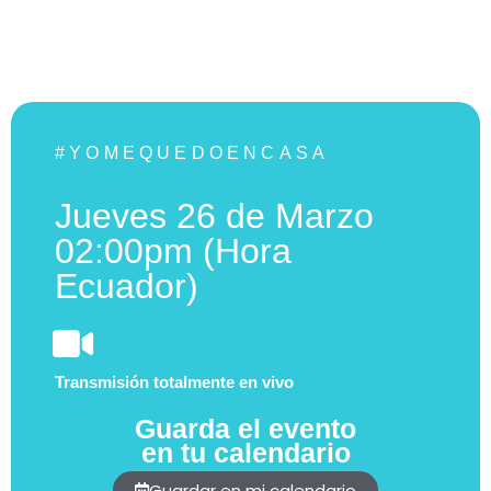
#YOMEQUEDOENCASA
J
ueves 26 de Marzo
02:00pm (Hora
Ecuador)
Transmisión totalmente en vivo
Guarda el evento
en tu calendario
Guardar en mi calendario